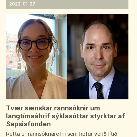
2022-01-27
Tvær sænskar rannsóknir um
langtímaáhrif sýklasóttar styrktar af
Sepsisfonden
Þetta er rannsóknarefni sem hefur verið lítið