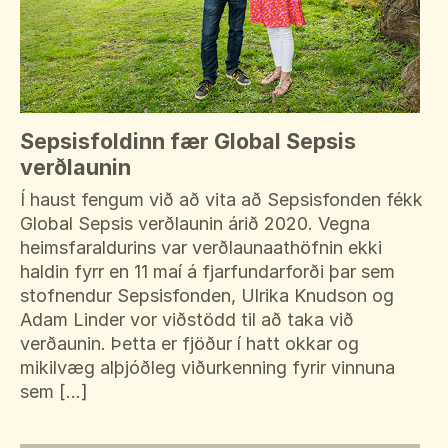
Sepsisfoldinn fær Global Sepsis
verðlaunin
Í haust fengum við að vita að Sepsisfonden fékk
Global Sepsis verðlaunin árið 2020. Vegna
heimsfaraldurins var verðlaunaathöfnin ekki
haldin fyrr en 11 maí á fjarfundarforði þar sem
stofnendur Sepsisfonden, Ulrika Knudson og
Adam Linder vor viðstödd til að taka við
verðaunin. Þetta er fjöður í hatt okkar og
mikilvæg alþjóðleg viðurkenning fyrir vinnuna
sem […]