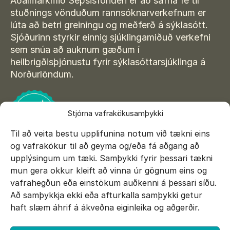
Aðalmarkmið Sepsisfonden er að safna fé til
stuðnings vönduðum rannsóknarverkefnum er
lúta að betri greiningu og meðferð á sýklasótt.
Sjóðurinn styrkir einnig sjúklingamiðuð verkefni
sem snúa að auknum gæðum í
heilbrigðisþjónustu fyrir sýklasóttarsjúklinga á
Norðurlöndum.
Stjórna vafrakökusamþykki
Til að veita bestu upplifunina notum við tækni eins
og vafrakökur til að geyma og/eða fá aðgang að
upplýsingum um tæki. Samþykki fyrir þessari tækni
mun gera okkur kleift að vinna úr gögnum eins og
vafrahegðun eða einstökum auðkenni á þessari síðu.
Að samþykkja ekki eða afturkalla samþykki getur
E-mail:
info@sepsisfonden.se
haft slæm áhrif á ákveðna eiginleika og aðgerðir.
STYRJA