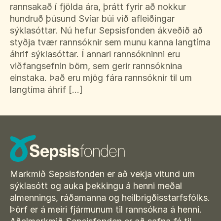
rannsakað í fjölda ára, þrátt fyrir að nokkur
hundruð þúsund Svíar búi við afleiðingar
sýklasóttar. Nú hefur Sepsisfonden ákveðið að
styðja tvær rannsóknir sem munu kanna langtíma
áhrif sýklasóttar. Í annari rannsókninni eru
viðfangsefnin börn, sem gerir rannsóknina
einstaka. Það eru mjög fára rannsóknir til um
langtíma áhrif […]
Markmið Sepsisfonden er að vekja vitund um
sýklasótt og auka þekkingu á henni meðal
almennings, ráðamanna og heilbrigðisstarfsfólks.
Þörf er á meiri fjármunum til rannsókna á henni.