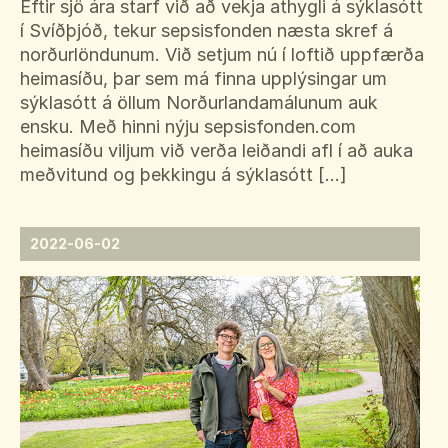
Eftir sjö ára starf við að vekja athygli á sýklasótt
í Svíðþjóð, tekur sepsisfonden næsta skref á
norðurlöndunum. Við setjum nú í loftið uppfærða
heimasíðu, þar sem má finna upplýsingar um
sýklasótt á öllum Norðurlandamálunum auk
ensku. Með hinni nýju sepsisfonden.com
heimasíðu viljum við verða leiðandi afl í að auka
meðvitund og þekkingu á sýklasótt […]
2022-06-02