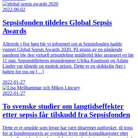
2022-06-02
Sepsisfonden tildeles Global Sepsis
Awards
Allerede i fjor høst ble vi informert om at Sepsisfonden hadde
vunnet Global Sepsis Awards 2020. På grunn av en pågående
pandemi ble den virtuell prisutdeling imidlertid ikke arrangert en før
11 mai. Sepsisstiftelsens grunnleggere Ulrika Knutsson og Adam
Linder var tilstede og mottok prisen. Dette er en skikkelig fjær i
hatten for oss og […]
2022-01-27
2022-01-27
To svenske studier om langtidseffekter
etter sepsis får tilskudd fra Sepsisfonden
Dette er et område som lenge har vært tilnærmet uutforsket, til tross
for at hundretusenvis av svensker lever med komplikasjoner etter