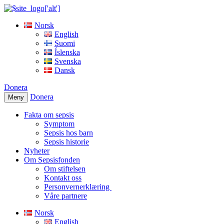
Norsk
English
Suomi
Íslenska
Svenska
Dansk
Donera
Donera
Meny
Fakta om sepsis
Symptom
Sepsis hos barn
Sepsis historie
Nyheter
Om Sepsisfonden
Om stiftelsen
Kontakt oss
Personvernerklæring
Våre partnere
Norsk
English