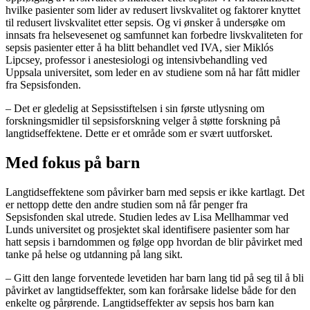
hvilke pasienter som lider av redusert livskvalitet og faktorer knyttet
til redusert livskvalitet etter sepsis. Og vi ønsker å undersøke om
innsats fra helsevesenet og samfunnet kan forbedre livskvaliteten for
sepsis pasienter etter å ha blitt behandlet ved IVA, sier Miklós
Lipcsey, professor i anestesiologi og intensivbehandling ved
Uppsala universitet, som leder en av studiene som nå har fått midler
fra Sepsisfonden.
– Det er gledelig at Sepsisstiftelsen i sin første utlysning om
forskningsmidler til sepsisforskning velger å støtte forskning på
langtidseffektene. Dette er et område som er svært uutforsket.
Med fokus på barn
Langtidseffektene som påvirker barn med sepsis er ikke kartlagt. Det
er nettopp dette den andre studien som nå får penger fra
Sepsisfonden skal utrede. Studien ledes av Lisa Mellhammar ved
Lunds universitet og prosjektet skal identifisere pasienter som har
hatt sepsis i barndommen og følge opp hvordan de blir påvirket med
tanke på helse og utdanning på lang sikt.
– Gitt den lange forventede levetiden har barn lang tid på seg til å bli
påvirket av langtidseffekter, som kan forårsake lidelse både for den
enkelte og pårørende. Langtidseffekter av sepsis hos barn kan