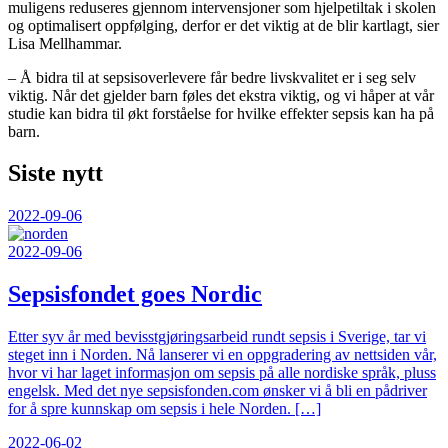
muligens reduseres gjennom intervensjoner som hjelpetiltak i skolen
og optimalisert oppfølging, derfor er det viktig at de blir kartlagt, sier
Lisa Mellhammar.
– Å bidra til at sepsisoverlevere får bedre livskvalitet er i seg selv
viktig. Når det gjelder barn føles det ekstra viktig, og vi håper at vår
studie kan bidra til økt forståelse for hvilke effekter sepsis kan ha på
barn.
Siste nytt
2022-09-06
2022-09-06
Sepsisfondet goes Nordic
Etter syv år med bevisstgjøringsarbeid rundt sepsis i Sverige, tar vi
steget inn i Norden. Nå lanserer vi en oppgradering av nettsiden vår,
hvor vi har laget informasjon om sepsis på alle nordiske språk, pluss
engelsk. Med det nye sepsisfonden.com ønsker vi å bli en pådriver
for å spre kunnskap om sepsis i hele Norden. […]
2022-06-02