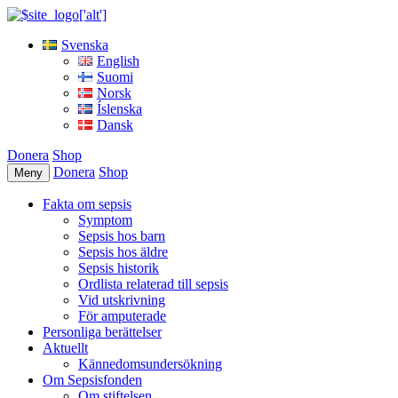
Svenska
English
Suomi
Norsk
Íslenska
Dansk
Donera
Shop
Donera
Shop
Meny
Fakta om sepsis
Symptom
Sepsis hos barn
Sepsis hos äldre
Sepsis historik
Ordlista relaterad till sepsis
Vid utskrivning
För amputerade
Personliga berättelser
Aktuellt
Kännedomsundersökning
Om Sepsisfonden
Om stiftelsen