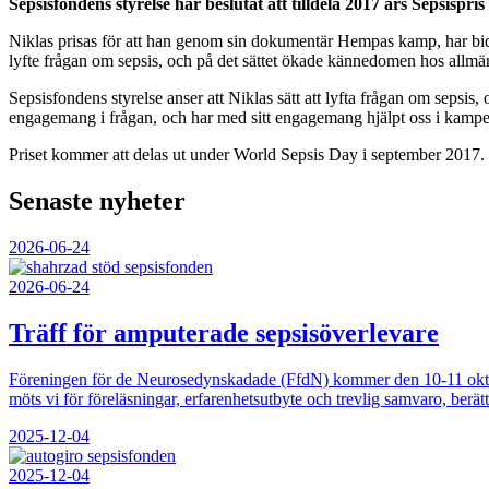
Sepsisfondens styrelse har beslutat att tilldela 2017 års Sepsispris
Niklas prisas för att han genom sin dokumentär Hempas kamp, har bidrag
lyfte frågan om sepsis, och på det sättet ökade kännedomen hos allmä
Sepsisfondens styrelse anser att Niklas sätt att lyfta frågan om sepsis, 
engagemang i frågan, och har med sitt engagemang hjälpt oss i kampen m
Priset kommer att delas ut under World Sepsis Day i september 2017.
Senaste nyheter
2026-06-24
2026-06-24
Träff för amputerade sepsisöverlevare
Föreningen för de Neurosedynskadade (FfdN) kommer den 10-11 oktober 
möts vi för föreläsningar, erfarenhetsutbyte och trevlig samvaro, berä
2025-12-04
2025-12-04