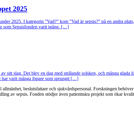
ppet 2025
 under 2025. I kategorin ”Vad?” kom ”Vad är sepsis?” på en andra plats
 år som Sepsisfonden varit igång. […]
ta av sitt slag. Det blev en dag med strålande solsken, och många glada 
et har varit många löpare som sprungit […]
 allmänhet, beslutsfattare och sjukvårdspersonal. Forskningen behöver 
ndling av sepsis. Fonden stödjer även patientnära projekt som ökar kvali