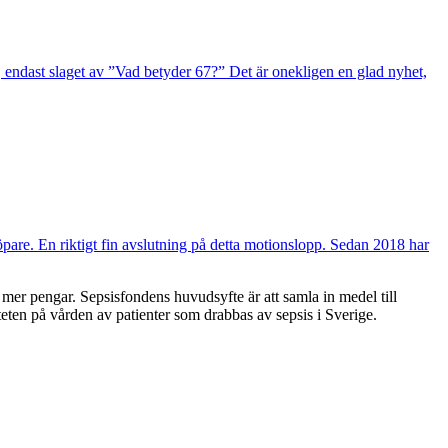
, endast slaget av ”Vad betyder 67?” Det är onekligen en glad nyhet,
löpare. En riktigt fin avslutning på detta motionslopp. Sedan 2018 har
mer pengar. Sepsisfondens huvudsyfte är att samla in medel till
teten på vården av patienter som drabbas av sepsis i Sverige.