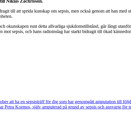
 till Niklas Zachrisson.
it till att sprida kunskap om sepsis, men också genom att han med stort
nheten.
och okunskapen runt detta allvarliga sjukdomstillstånd, går långt utanför 
ot sepsis, och hans radioinslag har starkt bidragit till ökad kännedom r
att ha en sepsisträff för dig som har genomgått amputation till följd a
ttar Petra Kormos, själv amputerad på grund av sepsis och ansvarig för t