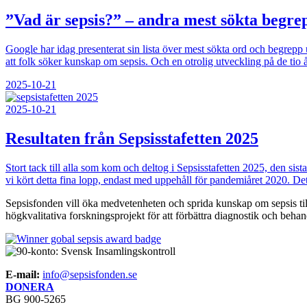
”Vad är sepsis?” – andra mest sökta begre
Google har idag presenterat sin lista över mest sökta ord och begrepp
att folk söker kunskap om sepsis. Och en otrolig utveckling på de tio
2025-10-21
2025-10-21
Resultaten från Sepsisstafetten 2025
Stort tack till alla som kom och deltog i Sepsisstafetten 2025, den sis
vi kört detta fina lopp, endast med uppehåll för pandemiåret 2020. D
Sepsisfonden vill öka medvetenheten och sprida kunskap om sepsis till
högkvalitativa forskningsprojekt för att förbättra diagnostik och beha
E-mail:
info@sepsisfonden.se
DONERA
BG 900-5265