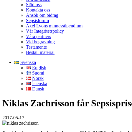
Stöd oss
Kontakta oss
Ansök om bidrag
Sepsisforum
Axel Lyons minnesstipendium
Vår Integritetspolicy
Våra partners
Vid begravning
Testamente
Beställ material
Svenska
English
Suomi
Norsk
Íslenska
Dansk
Niklas Zachrisson får Sepsispris
2017-05-17