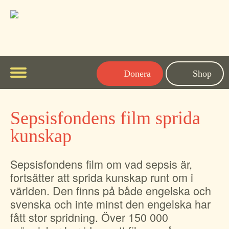
Donera
Shop
Meny
Fakta om sepsis
Sepsisfondens film sprida
Symptom
Personliga berättelser
kunskap
Sepsis hos barn
Aktuellt
Sepsisfondens film om vad sepsis är,
Sepsis hos äldre
Kännedomsundersökning
Om Sepsisfonden
fortsätter att sprida kunskap runt om i
Sepsis historik
Om stiftelsen
världen. Den finns på både engelska och
Svenska
svenska och inte minst den engelska har
Ordlista relaterad till sepsis
Stöd oss
English
fått stor spridning. Över 150 000
Vid utskrivning
Kontakta oss