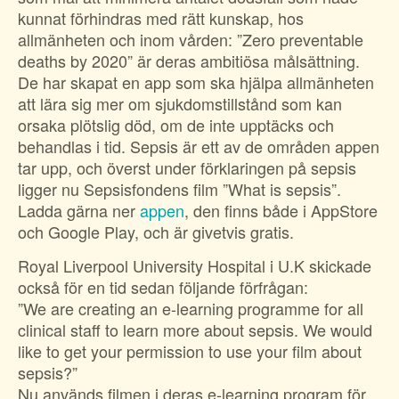
kunnat förhindras med rätt kunskap, hos
allmänheten och inom vården: ”Zero preventable
deaths by 2020” är deras ambitiösa målsättning.
De har skapat en app som ska hjälpa allmänheten
att lära sig mer om sjukdomstillstånd som kan
orsaka plötslig död, om de inte upptäcks och
behandlas i tid. Sepsis är ett av de områden appen
tar upp, och överst under förklaringen på sepsis
ligger nu Sepsisfondens film ”What is sepsis”.
Ladda gärna ner
appen
, den finns både i AppStore
och Google Play, och är givetvis gratis.
Royal Liverpool University Hospital i U.K skickade
också för en tid sedan följande förfrågan:
”We are creating an e-learning programme for all
clinical staff to learn more about sepsis. We would
like to get your permission to use your film about
sepsis?”
Nu används filmen i deras e-learning program för