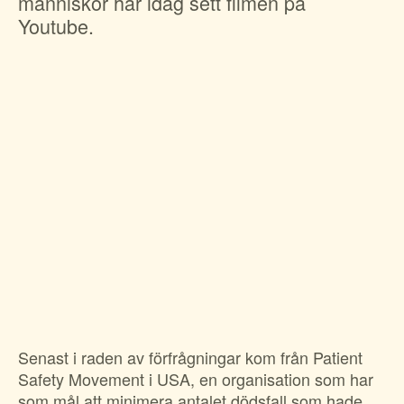
människor har idag sett filmen på
Suomi
Youtube.
För amputerade
Ansök om bidrag
Norsk
Sepsisforum
Íslenska
Axel Lyons minnesstipendium
Dansk
Vår Integritetspolicy
Våra partners
Vid begravning
Testamente
Beställ material
Senast i raden av förfrågningar kom från Patient
Safety Movement i USA, en organisation som har
som mål att minimera antalet dödsfall som hade