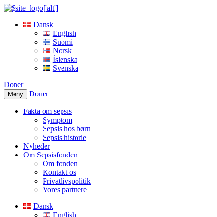
Dansk
English
Suomi
Norsk
Íslenska
Svenska
Doner
Doner
Meny
Fakta om sepsis
Symptom
Sepsis hos børn
Sepsis historie
Nyheder
Om Sepsisfonden
Om fonden
Kontakt os
Privatlivspolitik
Vores partnere
Dansk
English