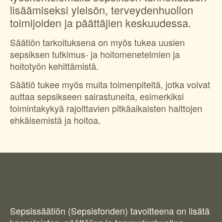
lisäämiseksi yleisön, terveydenhuollon
Svenska
toimijoiden ja päättäjien keskuudessa.
Dansk
Säätiön tarkoituksena on myös tukea uusien
sepsiksen tutkimus- ja hoitomenetelmien ja
hoitotyön kehittämistä.
Säätiö tukee myös muita toimenpiteitä, jotka voivat
auttaa sepsikseen sairastuneita, esimerkiksi
toimintakykyä rajoittavien pitkäaikaisten haittojen
ehkäisemistä ja hoitoa.
Sepsissäätiön (Sepsisfonden) tavoitteena on lisätä