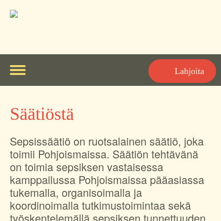
Lahjoita
Valikko
Faktoja sepsiksestä
Säätiöstä
Oireet
Ajankohtaista
Lapsen sepsis
Sepsissäätiö on ruotsalainen säätiö, joka
Sepsissäätiöstä
toimii Pohjoismaissa. Säätiön tehtävänä
Sepsiksen historiaa
Säätiöstä
Suomi
on toimia sepsiksen vastaisessa
kamppailussa Pohjoismaissa pääasiassa
Ota yhteyttä
English
tukemalla, organisoimalla ja
Yksityisyyden suoja
Norsk
koordinoimalla tutkimustoimintaa sekä
työskentelemällä sepsiksen tunnettuuden
Yhteistyökumppanimme
Íslenska