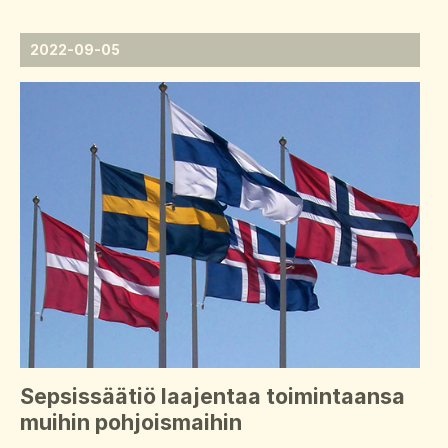
Svenska
2022-09-05
Dansk
Sepsissäätiö laajentaa toimintaansa
muihin pohjoismaihin