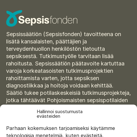
Sepsissäätiön (Sepsisfonden) tavoitteena on
lisätä kansalaisten, päättäjien ja
terveydenhuollon henkilöstön tietoutta
sepsiksestä. Tutkimustyölle tarvitaan lisää
rahoitusta. Sepsissäätiön päätavoite kartuttaa
varoja korkeatasoisten tutkimusprojektien
rahoittamista varten, jotta sepsiksen
diagnostiikkaa ja hoitoja voidaan kehittää.
Säätiö tukee potilaskeskeisiä tutkimusprojekteja,
jotka tähtäävät Pohjoismaisten sepsispotilaiden
hoidon laadun parantamiseen.
Hallinnoi suostumusta
evästeiden
Parhaan kokemuksen tarjoamiseksi käytämme
teknologisia menetelmiä, kuten evästeitä,