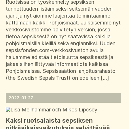
Ruotsissa on työskennelty sepsiksen
tunnettuuden lisäämiseksi seitsemän vuoden
ajan, ja nyt aiomme laajentaa toimintaamme
kattamaan kaikki Pohjoismaat. Julkaisemme nyt
verkkosivustomme päivitetyn version, jossa
tietoa sepsiksestä on nyt saatavissa kaikilla
pohjoismaisilla kielillä sekä englanniksi. Uuden
sepsisfonden.com-verkkosivuston avulla
haluamme edistää tietoisuutta sepsiksestä ja
jakaa siihen liittyvää informaatiota kaikissa
Pohjoismaissa. Sepsissäätiön lahjoitusrahasto
(the Swedish Sepsis Trust) on edelleen […]
2022-01-27
Kaksi ruotsalaista sepsiksen
pitkäaikaisvaikutuksia selvittävää