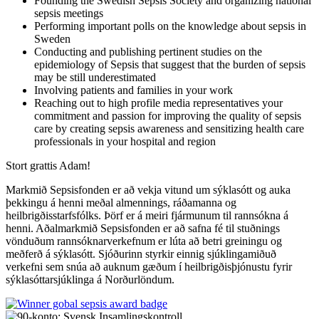
Founding the Swedish Sepsis Society and organizing national
sepsis meetings
Performing important polls on the knowledge about sepsis in
Sweden
Conducting and publishing pertinent studies on the
epidemiology of Sepsis that suggest that the burden of sepsis
may be still underestimated
Involving patients and families in your work
Reaching out to high profile media representatives your
commitment and passion for improving the quality of sepsis
care by creating sepsis awareness and sensitizing health care
professionals in your hospital and region
Stort grattis Adam!
Markmið Sepsisfonden er að vekja vitund um sýklasótt og auka
þekkingu á henni meðal almennings, ráðamanna og
heilbrigðisstarfsfólks. Þörf er á meiri fjármunum til rannsókna á
henni. Aðalmarkmið Sepsisfonden er að safna fé til stuðnings
vönduðum rannsóknarverkefnum er lúta að betri greiningu og
meðferð á sýklasótt. Sjóðurinn styrkir einnig sjúklingamiðuð
verkefni sem snúa að auknum gæðum í heilbrigðisþjónustu fyrir
sýklasóttarsjúklinga á Norðurlöndum.