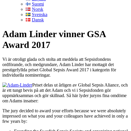
Suomi
Norsk
Svenska
Dansk
Adam Linder vinner GSA
Award 2017
Vi är otroligt glada och stolta att meddela att Sepsisfondens
ordförande, och medgrundare, Adam Linder har mottagit det
prestigefyllda priset Global Sepsis Award 2017 i kategorin för
individuella nomineringar.
Priset delas ut årligen av Global Sepsis Aliance, och
är ett tungt bevis på att det Adam och vi i Sepsisfonden gör
uppmärksammas och gör skillnad. Så här lyder juryns fina omdöme
om Adams insatser:
The jury decided to award your efforts because we were absolutely
impressed on what you and your colleagues have achieved in only a
few years by: