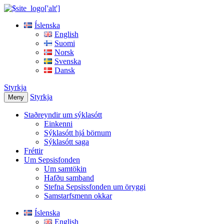
Íslenska
English
Suomi
Norsk
Svenska
Dansk
Styrkja
Styrkja
Meny
Staðreyndir um sýklasótt
Einkenni
Sýklasótt hjá börnum
Sýklasótt saga
Fréttir
Um Sepsisfonden
Um samtökin
Hafðu samband
Stefna Sepsissfonden um öryggi
Samstarfsmenn okkar
Íslenska
English