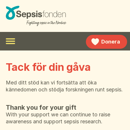
Donera
Meny
Fakta om sepsis
To
Tack för din gåva
su
Nyheter
Symptom
m
Sepsis hos barn
Om Sepsisfonden
Med ditt stöd kan vi fortsätta att öka
To
kännedomen och stödja forskningen runt sepsis.
su
Sepsis historie
Om stiftelsen
Norsk
m
To
su
Kontakt oss
English
Thank you for your gift
m
With your support we can continue to raise
Personvernerklæring
Suomi
awareness and support sepsis research.
Våre partnere
Íslenska