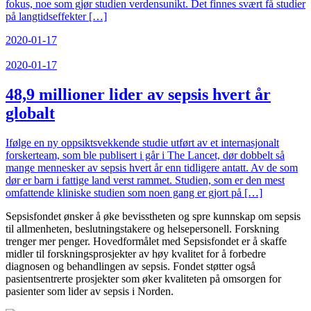
fokus, noe som gjør studien verdensunikt. Det finnes svært få studier
på langtidseffekter […]
2020-01-17
2020-01-17
48,9 millioner lider av sepsis hvert år
globalt
Ifølge en ny oppsiktsvekkende studie utført av et internasjonalt
forskerteam, som ble publisert i går i The Lancet, dør dobbelt så
mange mennesker av sepsis hvert år enn tidligere antatt. Av de som
dør er barn i fattige land verst rammet. Studien, som er den mest
omfattende kliniske studien som noen gang er gjort på […]
Sepsisfondet ønsker å øke bevisstheten og spre kunnskap om sepsis
til allmenheten, beslutningstakere og helsepersonell. Forskning
trenger mer penger. Hovedformålet med Sepsisfondet er å skaffe
midler til forskningsprosjekter av høy kvalitet for å forbedre
diagnosen og behandlingen av sepsis. Fondet støtter også
pasientsentrerte prosjekter som øker kvaliteten på omsorgen for
pasienter som lider av sepsis i Norden.