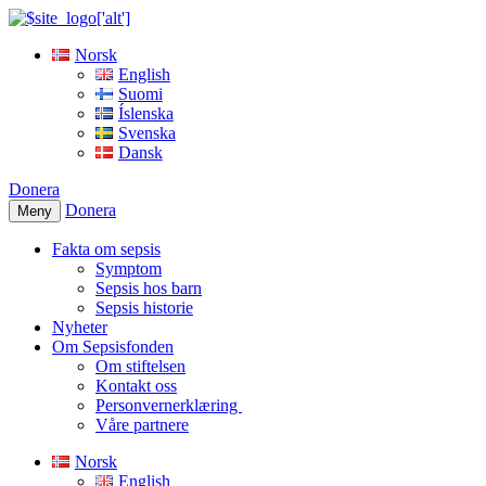
Norsk
English
Suomi
Íslenska
Svenska
Dansk
Donera
Donera
Meny
Fakta om sepsis
Symptom
Sepsis hos barn
Sepsis historie
Nyheter
Om Sepsisfonden
Om stiftelsen
Kontakt oss
Personvernerklæring
Våre partnere
Norsk
English