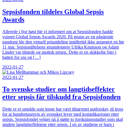
Sepsisfonden tildeles Global Sepsis
Awards
Allerede i fjor høst ble vi informert om at Sepsisfonden hadde
vunnet Global Sepsis Awards 2020. På grunn av en pågående
pandemi ble den virtuell prisutdeling imidlertid ikke arrangert en før
11 mai. Sepsisstiftelsens grunnleggere Ulrika Knutsson og Adam
Linder var tilstede og mottok prisen. Dette er en skikkelig fjær i
hatten for oss og […]
2022-01-27
2022-01-27
To svenske studier om langtidseffekter
etter sepsis får tilskudd fra Sepsisfonden
Dette er et område som lenge har vært tilnærmet uutforsket, til tross
for at hundretusenvis av svensker lever med komplikasjoner etter
sepsis. Sepsisfondet velger nå å støtte to forskningsstudier som skal
studere langtidseffektene etter sepsis. I en av studiene er barn i