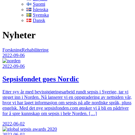
Suomi
Íslenska
Svenska
Dansk
Nyheter
Forskning
Rehabilitering
2022-09-06
2022-09-06
Sepsisfondet goes Nordic
Etter syv år med bevisstgjøringsarbeid rundt sepsis i Sverige, tar vi
steget inn i Norden. Nå lanserer vi en oppgradering av nettsiden vår,
hvor vi har laget informasjon om sepsis på alle nordiske språk, pluss
engelsk. Med det nye sepsisfonden.com ønsker vi å bli en pådriver
for å spre kunnskap om sepsis i hele Norden. […]
2022-06-02
2022-06-02