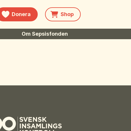
Donera
Shop
Om Sepsisfonden
rsökning
Om stiftelsen
Stöd oss
Kontakta oss
Ansök om bidrag
Sepsisforum
Axel Lyons minnesstipendium
Vår Integritetspolicy
Våra partners
Vid begravning
Testamente