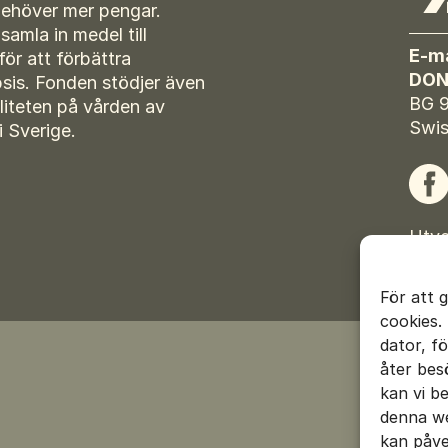
behöver mer pengar.
amla in medel till
E-ma
för att förbättra
DON
sis. Fonden stödjer även
BG 
liteten på vården av
Swis
i Sverige.
Fac
Utve
Cook
För att 
cookies.
dator, f
åter bes
kan vi b
denna we
kan påve