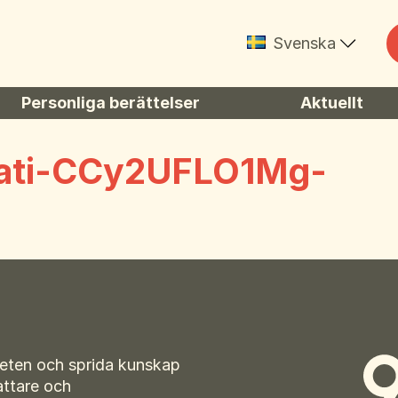
Svenska
English
Personliga berättelser
Aktuellt
Suomi
Kännedomsunde
Norsk
ati-CCy2UFLO1Mg-
Íslenska
Dansk
eten och sprida kunskap
attare och