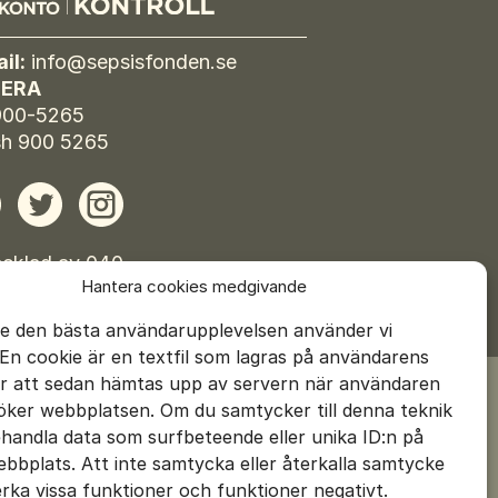
Beställ material
il:
info@sepsisfonden.se
ERA
900-5265
h 900 5265
ebook
Twitter
Instagram
cklad av 040
Hantera cookies medgivande
ie inställningar
ge den bästa användarupplevelsen använder vi
 En cookie är en textfil som lagras på användarens
ör att sedan hämtas upp av servern när användaren
öker webbplatsen. Om du samtycker till denna teknik
ehandla data som surfbeteende eller unika ID:n på
bbplats. Att inte samtycka eller återkalla samtycke
rka vissa funktioner och funktioner negativt.