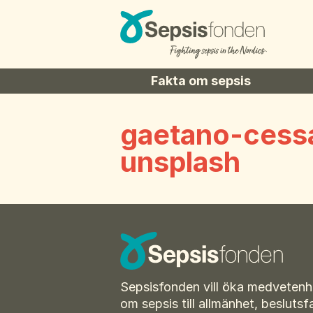
Fakta om sepsis
Symptom
gaetano-cess
Sepsis hos barn
unsplash
Sepsis hos äldre
Sepsis historik
Ordlista relaterad till sepsis
Vid utskrivning
För amputerade
Sepsisfonden vill öka medvetenh
om sepsis till allmänhet, beslutsf