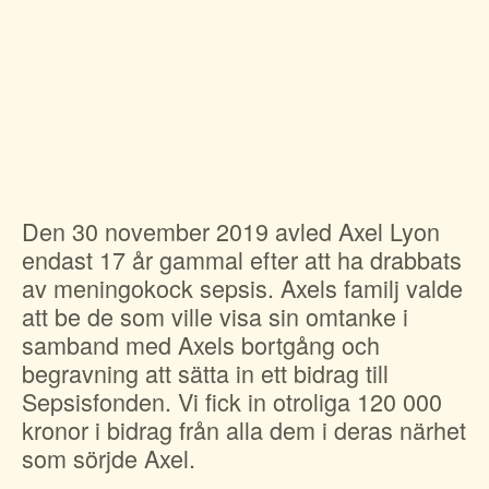
Suomi
För amputerade
Ansök om bidrag
Norsk
Sepsisforum
Íslenska
Axel Lyons minnesstipendium
Dansk
Vår Integritetspolicy
Våra partners
Den 30 november 2019 avled Axel Lyon
endast 17 år gammal efter att ha drabbats
Vid begravning
av meningokock sepsis. Axels familj valde
Testamente
att be de som ville visa sin omtanke i
samband med Axels bortgång och
Beställ material
begravning att sätta in ett bidrag till
Sepsisfonden. Vi fick in otroliga 120 000
kronor i bidrag från alla dem i deras närhet
som sörjde Axel.