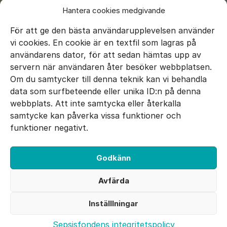
Hantera cookies medgivande
För att ge den bästa användarupplevelsen använder
vi cookies. En cookie är en textfil som lagras på
användarens dator, för att sedan hämtas upp av
servern när användaren åter besöker webbplatsen.
Om du samtycker till denna teknik kan vi behandla
data som surfbeteende eller unika ID:n på denna
E-mail:
info@sepsisfonden.se
webbplats. Att inte samtycka eller återkalla
DONERA
samtycke kan påverka vissa funktioner och
BG 900-5265
funktioner negativt.
Swish 900 5265
Godkänn
Facebook
Twitter
Instagram
Avfärda
Utvecklad av 040
Inställlningar
Cookie inställningar
Sepsisfondens integritetspolicy