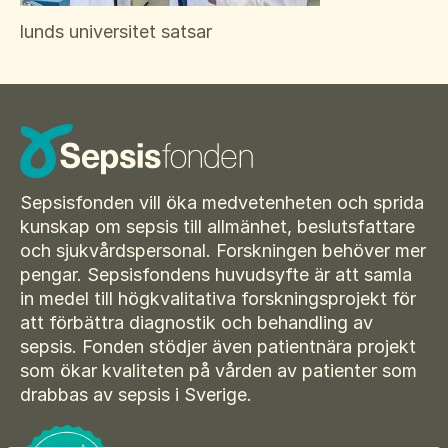
Suomi
För amputerade
lunds universitet satsar
Ansök om bidrag
Norsk
Sepsisforum
Íslenska
Axel Lyons minnesstipendium
Dansk
Vår Integritetspolicy
Våra partners
Sepsisfonden vill öka medvetenheten och sprida
kunskap om sepsis till allmänhet, beslutsfattare
Vid begravning
och sjukvårdspersonal. Forskningen behöver mer
pengar. Sepsisfondens huvudsyfte är att samla
Testamente
in medel till högkvalitativa forskningsprojekt för
Beställ material
att förbättra diagnostik och behandling av
sepsis. Fonden stödjer även patientnära projekt
som ökar kvaliteten på vården av patienter som
drabbas av sepsis i Sverige.