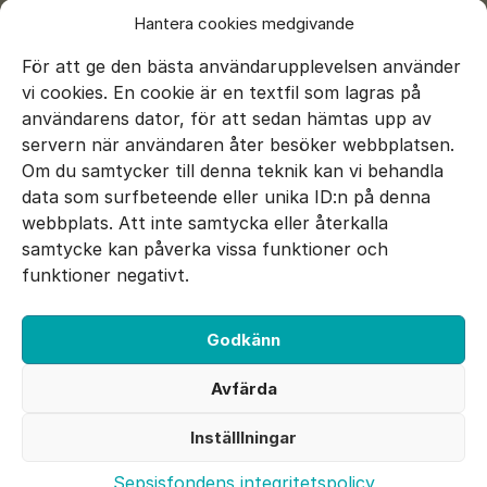
Hantera cookies medgivande
För att ge den bästa användarupplevelsen använder
vi cookies. En cookie är en textfil som lagras på
användarens dator, för att sedan hämtas upp av
servern när användaren åter besöker webbplatsen.
Om du samtycker till denna teknik kan vi behandla
data som surfbeteende eller unika ID:n på denna
E-mail:
info@sepsisfonden.se
webbplats. Att inte samtycka eller återkalla
DONERA
samtycke kan påverka vissa funktioner och
BG 900-5265
funktioner negativt.
Swish 900 5265
Godkänn
Facebook
Twitter
Instagram
Avfärda
Utvecklad av 040
Inställlningar
Cookie inställningar
Sepsisfondens integritetspolicy