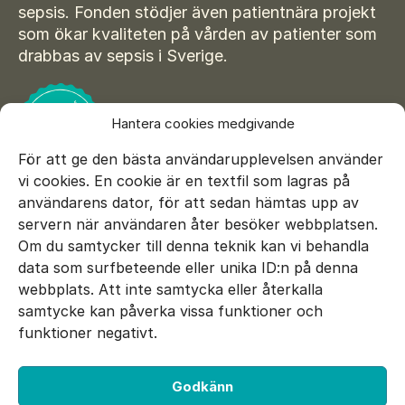
sepsis. Fonden stödjer även patientnära projekt
som ökar kvaliteten på vården av patienter som
drabbas av sepsis i Sverige.
Hantera cookies medgivande
För att ge den bästa användarupplevelsen använder
vi cookies. En cookie är en textfil som lagras på
användarens dator, för att sedan hämtas upp av
servern när användaren åter besöker webbplatsen.
Om du samtycker till denna teknik kan vi behandla
data som surfbeteende eller unika ID:n på denna
E-mail:
info@sepsisfonden.se
webbplats. Att inte samtycka eller återkalla
DONERA
samtycke kan påverka vissa funktioner och
BG 900-5265
funktioner negativt.
Swish 900 5265
Godkänn
Facebook
Twitter
Instagram