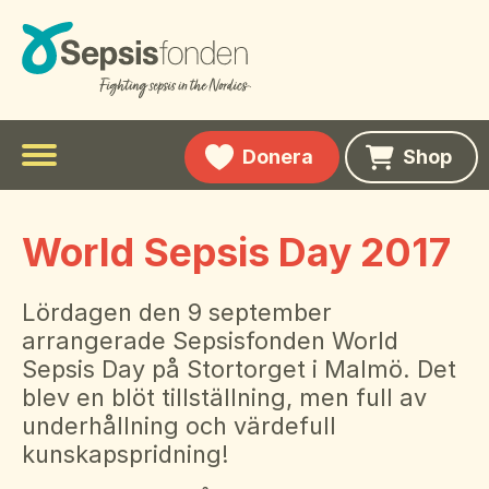
Donera
Shop
Meny
Fakta om sepsis
To
World Sepsis Day 2017
su
Personliga berättelser
Symptom
m
Sepsis hos barn
Aktuellt
Lördagen den 9 september
To
arrangerade Sepsisfonden World
su
Sepsis hos äldre
Om Sepsisfonden
Kännedomsundersökning
Sepsis Day på Stortorget i Malmö. Det
m
To
Sepsis historik
su
blev en blöt tillställning, men full av
Om stiftelsen
Svenska
m
To
underhållning och värdefull
Ordlista relaterad till sepsis
su
Stöd oss
English
kunskapspridning!
m
Vid utskrivning
Kontakta oss