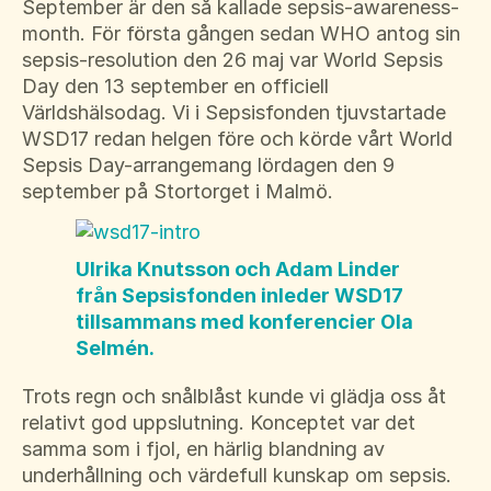
Suomi
September är den så kallade sepsis-awareness-
month. För första gången sedan WHO antog sin
För amputerade
Ansök om bidrag
Norsk
sepsis-resolution den 26 maj var World Sepsis
Day den 13 september en officiell
Sepsisforum
Íslenska
Världshälsodag. Vi i Sepsisfonden tjuvstartade
Axel Lyons minnesstipendium
Dansk
WSD17 redan helgen före och körde vårt World
Sepsis Day-arrangemang lördagen den 9
Vår Integritetspolicy
september på Stortorget i Malmö.
Våra partners
Vid begravning
Ulrika Knutsson och Adam Linder
från Sepsisfonden inleder WSD17
Testamente
tillsammans med konferencier Ola
Selmén.
Beställ material
Trots regn och snålblåst kunde vi glädja oss åt
relativt god uppslutning. Konceptet var det
samma som i fjol, en härlig blandning av
underhållning och värdefull kunskap om sepsis.