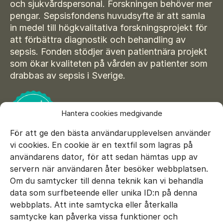
Suomi
och sjukvårdspersonal. Forskningen behöver mer
För amputerade
pengar. Sepsisfondens huvudsyfte är att samla
Ansök om bidrag
Norsk
in medel till högkvalitativa forskningsprojekt för
att förbättra diagnostik och behandling av
Sepsisforum
Íslenska
sepsis. Fonden stödjer även patientnära projekt
Axel Lyons minnesstipendium
Dansk
som ökar kvaliteten på vården av patienter som
drabbas av sepsis i Sverige.
Vår Integritetspolicy
Våra partners
Hantera cookies medgivande
Vid begravning
För att ge den bästa användarupplevelsen använder
Testamente
vi cookies. En cookie är en textfil som lagras på
användarens dator, för att sedan hämtas upp av
Beställ material
servern när användaren åter besöker webbplatsen.
Om du samtycker till denna teknik kan vi behandla
data som surfbeteende eller unika ID:n på denna
E-mail:
info@sepsisfonden.se
webbplats. Att inte samtycka eller återkalla
DONERA
samtycke kan påverka vissa funktioner och