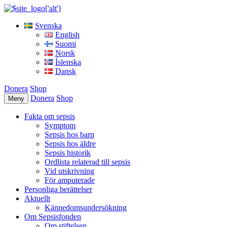
Svenska
English
Suomi
Norsk
Íslenska
Dansk
Donera
Shop
Donera
Shop
Meny
Fakta om sepsis
Symptom
Sepsis hos barn
Sepsis hos äldre
Sepsis historik
Ordlista relaterad till sepsis
Vid utskrivning
För amputerade
Personliga berättelser
Aktuellt
Kännedomsundersökning
Om Sepsisfonden
Om stiftelsen