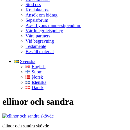
Stöd oss
Kontakta oss
Ansök om bidrag
Sepsisforum
Axel Lyons minnesstipendium
Vår Integritetspolicy
Våra partners
Vid begravning
Testamente
Beställ material
Svenska
English
Suomi
Norsk
Íslenska
Dansk
ellinor och sandra
ellinor och sandra skövde