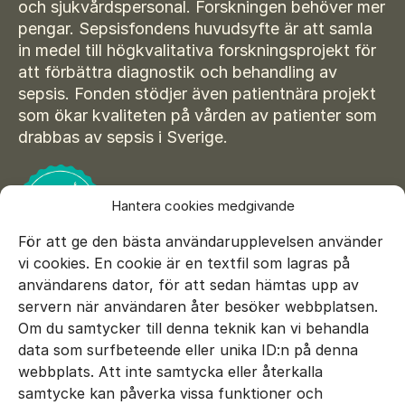
Suomi
och sjukvårdspersonal. Forskningen behöver mer
För amputerade
pengar. Sepsisfondens huvudsyfte är att samla
Ansök om bidrag
Norsk
in medel till högkvalitativa forskningsprojekt för
att förbättra diagnostik och behandling av
Sepsisforum
Íslenska
sepsis. Fonden stödjer även patientnära projekt
Axel Lyons minnesstipendium
Dansk
som ökar kvaliteten på vården av patienter som
drabbas av sepsis i Sverige.
Vår Integritetspolicy
Våra partners
Hantera cookies medgivande
Vid begravning
För att ge den bästa användarupplevelsen använder
Testamente
vi cookies. En cookie är en textfil som lagras på
användarens dator, för att sedan hämtas upp av
Beställ material
servern när användaren åter besöker webbplatsen.
Om du samtycker till denna teknik kan vi behandla
data som surfbeteende eller unika ID:n på denna
E-mail:
info@sepsisfonden.se
webbplats. Att inte samtycka eller återkalla
DONERA
samtycke kan påverka vissa funktioner och