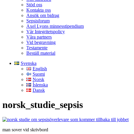
Stöd oss
Kontakta oss
Ansök om bidrag
Sepsisforum
Axel Lyons minnesstipendium
Vår Integritetspolicy
Våra partners
Vid begravning
Testamente
Beställ material
Svenska
English
Suomi
Norsk
Íslenska
Dansk
norsk_studie_sepsis
man sover vid skrivbord