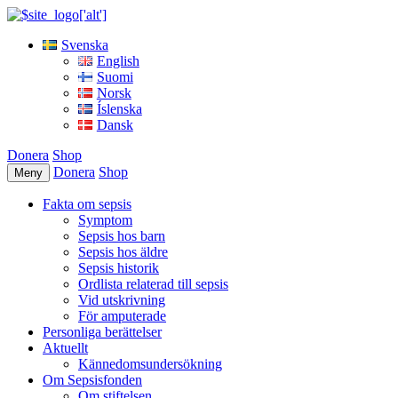
Svenska
English
Suomi
Norsk
Íslenska
Dansk
Donera
Shop
Donera
Shop
Meny
Fakta om sepsis
Symptom
Sepsis hos barn
Sepsis hos äldre
Sepsis historik
Ordlista relaterad till sepsis
Vid utskrivning
För amputerade
Personliga berättelser
Aktuellt
Kännedomsundersökning
Om Sepsisfonden
Om stiftelsen