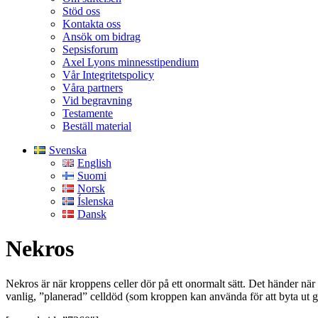
Stöd oss
Kontakta oss
Ansök om bidrag
Sepsisforum
Axel Lyons minnesstipendium
Vår Integritetspolicy
Våra partners
Vid begravning
Testamente
Beställ material
Svenska
English
Suomi
Norsk
Íslenska
Dansk
Nekros
Nekros är när kroppens celler dör på ett onormalt sätt. Det händer när ce
vanlig, ”planerad” celldöd (som kroppen kan använda för att byta ut 