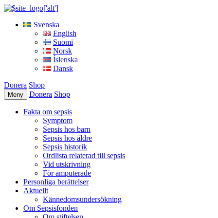
Svenska
English
Suomi
Norsk
Íslenska
Dansk
Donera
Shop
Donera
Shop
Meny
Fakta om sepsis
Symptom
Sepsis hos barn
Sepsis hos äldre
Sepsis historik
Ordlista relaterad till sepsis
Vid utskrivning
För amputerade
Personliga berättelser
Aktuellt
Kännedomsundersökning
Om Sepsisfonden
Om stiftelsen