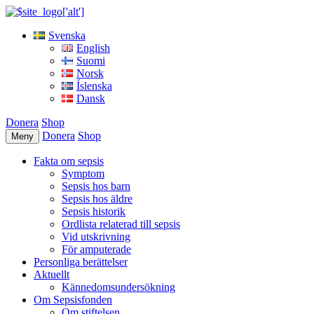
Svenska
English
Suomi
Norsk
Íslenska
Dansk
Donera
Shop
Donera
Shop
Meny
Fakta om sepsis
Symptom
Sepsis hos barn
Sepsis hos äldre
Sepsis historik
Ordlista relaterad till sepsis
Vid utskrivning
För amputerade
Personliga berättelser
Aktuellt
Kännedomsundersökning
Om Sepsisfonden
Om stiftelsen