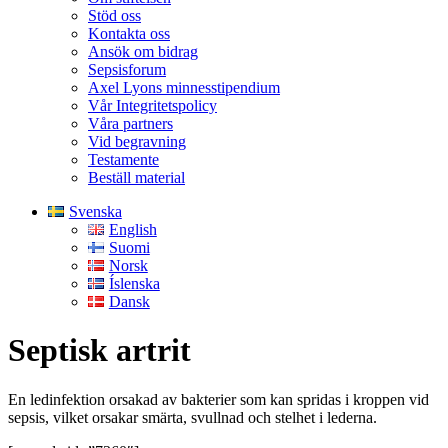
Stöd oss
Kontakta oss
Ansök om bidrag
Sepsisforum
Axel Lyons minnesstipendium
Vår Integritetspolicy
Våra partners
Vid begravning
Testamente
Beställ material
Svenska
English
Suomi
Norsk
Íslenska
Dansk
Septisk artrit
En ledinfektion orsakad av bakterier som kan spridas i kroppen vid
sepsis, vilket orsakar smärta, svullnad och stelhet i lederna.