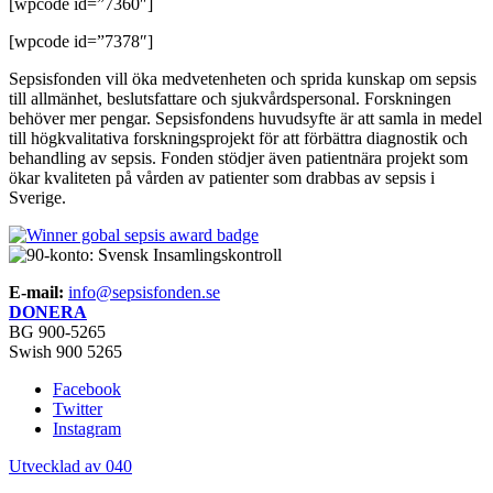
[wpcode id=”7360″]
[wpcode id=”7378″]
Sepsisfonden vill öka medvetenheten och sprida kunskap om sepsis
till allmänhet, beslutsfattare och sjukvårdspersonal. Forskningen
behöver mer pengar. Sepsisfondens huvudsyfte är att samla in medel
till högkvalitativa forskningsprojekt för att förbättra diagnostik och
behandling av sepsis. Fonden stödjer även patientnära projekt som
ökar kvaliteten på vården av patienter som drabbas av sepsis i
Sverige.
E-mail:
info@sepsisfonden.se
DONERA
BG 900-5265
Swish 900 5265
Facebook
Twitter
Instagram
Utvecklad av 040