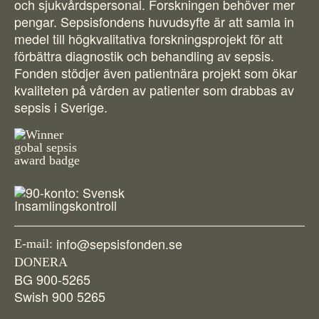
Suomi
och sjukvårdspersonal. Forskningen behöver mer
pengar. Sepsisfondens huvudsyfte är att samla in
För amputerade
Ansök om bidrag
Norsk
medel till högkvalitativa forskningsprojekt för att
förbättra diagnostik och behandling av sepsis.
Sepsisforum
Íslenska
Fonden stödjer även patientnära projekt som ökar
Axel Lyons minnesstipendium
Dansk
kvaliteten på vården av patienter som drabbas av
sepsis i Sverige.
Vår Integritetspolicy
Våra partners
Vid begravning
Testamente
Beställ material
info@sepsisfonden.se
E-mail:
DONERA
BG 900-5265
Swish 900 5265