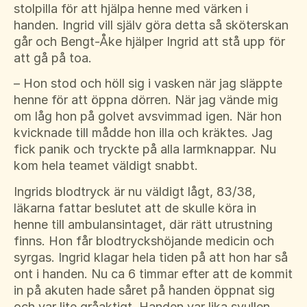
stolpilla för att hjälpa henne med värken i
handen. Ingrid vill själv göra detta så sköterskan
går och Bengt-Åke hjälper Ingrid att stå upp för
att gå på toa.
– Hon stod och höll sig i vasken när jag släppte
henne för att öppna dörren. När jag vände mig
om låg hon på golvet avsvimmad igen. När hon
kvicknade till mådde hon illa och kräktes. Jag
fick panik och tryckte på alla larmknappar. Nu
kom hela teamet väldigt snabbt.
Ingrids blodtryck är nu väldigt lågt, 83/38,
läkarna fattar beslutet att de skulle köra in
henne till ambulansintaget, där rätt utrustning
finns. Hon får blodtryckshöjande medicin och
syrgas. Ingrid klagar hela tiden på att hon har så
ont i handen. Nu ca 6 timmar efter att de kommit
in på akuten hade såret på handen öppnat sig
och var lite gråaktigt. Handen var lika svullen