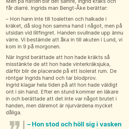
Men på natten blir det sämre, Ingrid kräks och
får diarré. Ingrids man Bengt-Åke berättar:
– Hon hann inte till toaletten och halkade i
kräket, då slog hon samma hand i något, men på
utsidan vid lillfingret. Handen svullnade upp ännu
värre. Vi bestämde att åka in till akuten i Lund, vi
kom in 9 på morgonen.
När Ingrid berättade att hon hade kräkts så
misstänkte de att hon hade vinterkräksjuka,
därför blir de placerade på ett isolerat rum. De
röntgar Ingrids hand och tar blodprov.
Ingrid klagar hela tiden på att hon hade väldigt
ont i sin hand. Efter en stund kommer en läkare
in och berättade att det inte var något brutet i
handen, men däremot är njurvärdena mycket
dåliga.
– Hon stod och höll sig i vasken