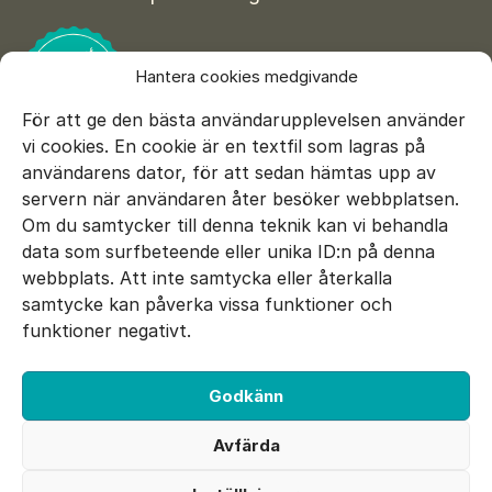
Hantera cookies medgivande
För att ge den bästa användarupplevelsen använder
vi cookies. En cookie är en textfil som lagras på
användarens dator, för att sedan hämtas upp av
servern när användaren åter besöker webbplatsen.
Om du samtycker till denna teknik kan vi behandla
data som surfbeteende eller unika ID:n på denna
E-mail:
info@sepsisfonden.se
webbplats. Att inte samtycka eller återkalla
DONERA
samtycke kan påverka vissa funktioner och
BG 900-5265
funktioner negativt.
Swish 900 5265
Godkänn
Facebook
Twitter
Instagram
Avfärda
Utvecklad av 040