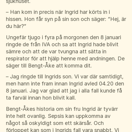
sjukhuset.
– Han kom in precis när Ingrid har körts in i
hissen. Hon får syn på sin son och säger: ”Hej, är
du här?”
Ungefär tjugo i fyra på morgonen den 8 januari
ringde de från IVA och sa att Ingrid hade blivit
sämre och att de var tvungna att sätta in
respirator för att hjälp henne med andningen. De
säger till Bengt-Åke att komma dit.
– Jag ringde till Ingrids son. Vi var där samtidigt,
men hann inte fram innan Ingrid avled 04.20 den
8 januari. Jag var glad att jag i alla fall kunde få
ta farväl innan hon blivit kall.
Bengt-Åkes historia om sin fru Ingrid är tyvärr
inte helt ovanlig. Sepsis kan uppkomma av
något så oskyldigt som ett skärsår. Och
förloppet kan som i Ingrids fall vara snabbt. Vi