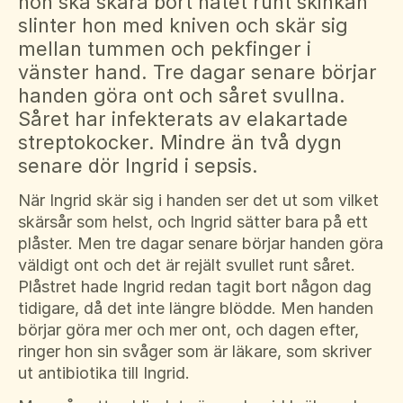
hon ska skära bort nätet runt skinkan
Suomi
slinter hon med kniven och skär sig
För amputerade
Ansök om bidrag
Norsk
mellan tummen och pekfinger i
vänster hand. Tre dagar senare börjar
Sepsisforum
Íslenska
handen göra ont och såret svullna.
Axel Lyons minnesstipendium
Dansk
Såret har infekterats av elakartade
streptokocker. Mindre än två dygn
Vår Integritetspolicy
senare dör Ingrid i sepsis.
Våra partners
När Ingrid skär sig i handen ser det ut som vilket
Vid begravning
skärsår som helst, och Ingrid sätter bara på ett
plåster. Men tre dagar senare börjar handen göra
Testamente
väldigt ont och det är rejält svullet runt såret.
Plåstret hade Ingrid redan tagit bort någon dag
Beställ material
tidigare, då det inte längre blödde. Men handen
börjar göra mer och mer ont, och dagen efter,
ringer hon sin svåger som är läkare, som skriver
ut antibiotika till Ingrid.