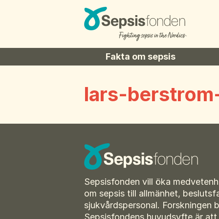
Fakta om sepsis
Symptom
lars-berstrom
Sepsis hos barn
Sepsis hos äldre
Sepsis historik
Ordlista relaterad till sepsis
Vid utskrivning
För amputerade
Sepsisfonden vill öka medvetenh
om sepsis till allmänhet, beslutsf
sjukvårdspersonal. Forskningen 
Sepsisfondens huvudsyfte är att s