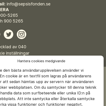
il:
info@sepsisfonden.se
Beställ material
ERA
900-5265
h 900 5265
ebook
Twitter
Instagram
cklad av 040
ie inställningar
Hantera cookies medgivande
ge den bästa användarupplevelsen använder vi
 En cookie är en textfil som lagras på användarens
ör att sedan hämtas upp av servern när användaren
öker webbplatsen. Om du samtycker till denna teknik
ehandla data som surfbeteende eller unika ID:n på
bbplats. Att inte samtycka eller återkalla samtycke
rka vissa funktioner och funktioner negativt.