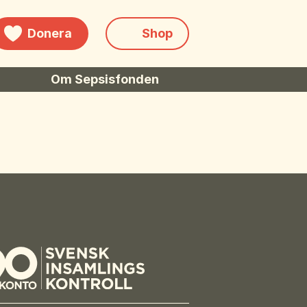
Donera
Shop
Om Sepsisfonden
rsökning
Om stiftelsen
Stöd oss
Kontakta oss
Ansök om bidrag
Sepsisforum
Axel Lyons minnesstipendium
Vår Integritetspolicy
Våra partners
Vid begravning
Testamente