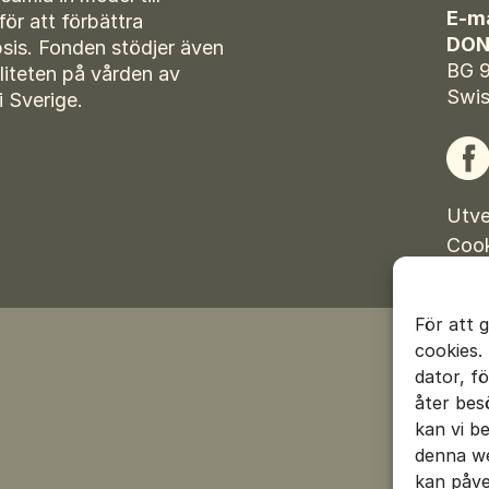
E-ma
för att förbättra
DON
sis. Fonden stödjer även
BG 
liteten på vården av
Swis
i Sverige.
Fac
Utve
Cook
För att 
cookies.
dator, f
åter bes
kan vi b
denna we
kan påve