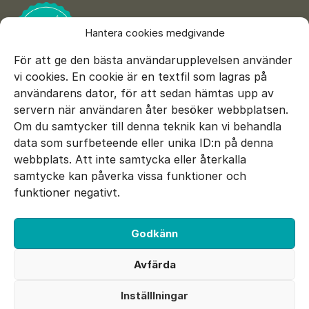
Hantera cookies medgivande
För att ge den bästa användarupplevelsen använder
vi cookies. En cookie är en textfil som lagras på
användarens dator, för att sedan hämtas upp av
servern när användaren åter besöker webbplatsen.
Om du samtycker till denna teknik kan vi behandla
data som surfbeteende eller unika ID:n på denna
E-mail:
info@sepsisfonden.se
webbplats. Att inte samtycka eller återkalla
DONERA
samtycke kan påverka vissa funktioner och
BG 900-5265
funktioner negativt.
Swish 900 5265
Godkänn
Facebook
Twitter
Instagram
Avfärda
Utvecklad av 040
Inställlningar
Cookie inställningar