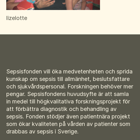
Suomi
För amputerade
Ansök om bidrag
Norsk
lizelotte
Sepsisforum
Íslenska
Axel Lyons minnesstipendium
Dansk
Vår Integritetspolicy
Våra partners
Sepsisfonden vill öka medvetenheten och sprida
Vid begravning
kunskap om sepsis till allmänhet, beslutsfattare
och sjukvårdspersonal. Forskningen behöver mer
Testamente
pengar. Sepsisfondens huvudsyfte är att samla
Beställ material
in medel till högkvalitativa forskningsprojekt för
att förbättra diagnostik och behandling av
sepsis. Fonden stödjer även patientnära projekt
som ökar kvaliteten på vården av patienter som
drabbas av sepsis i Sverige.