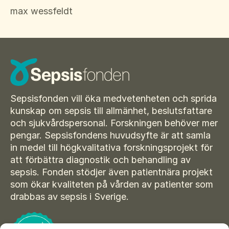
Suomi
max wessfeldt
För amputerade
Ansök om bidrag
Norsk
Sepsisforum
Íslenska
Axel Lyons minnesstipendium
Dansk
Vår Integritetspolicy
Sepsisfonden vill öka medvetenheten och sprida
Våra partners
kunskap om sepsis till allmänhet, beslutsfattare
Vid begravning
och sjukvårdspersonal. Forskningen behöver mer
pengar. Sepsisfondens huvudsyfte är att samla
Testamente
in medel till högkvalitativa forskningsprojekt för
att förbättra diagnostik och behandling av
Beställ material
sepsis. Fonden stödjer även patientnära projekt
som ökar kvaliteten på vården av patienter som
drabbas av sepsis i Sverige.