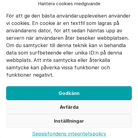
Hantera cookies medgivande
För att ge den bästa användarupplevelsen använder
vi cookies. En cookie är en textfil som lagras på
användarens dator, för att sedan hämtas upp av
servern när användaren åter besöker webbplatsen.
Om du samtycker till denna teknik kan vi behandla
data som surfbeteende eller unika ID:n på denna
E-mail:
info@sepsisfonden.se
webbplats. Att inte samtycka eller återkalla
DONERA
samtycke kan påverka vissa funktioner och
BG 900-5265
funktioner negativt.
Swish 900 5265
Godkänn
Facebook
Twitter
Instagram
Avfärda
Utvecklad av 040
Inställlningar
Cookie inställningar
Sepsisfondens integritetspolicy