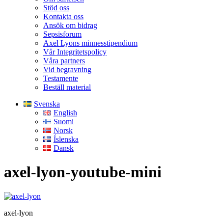
Stöd oss
Kontakta oss
Ansök om bidrag
Sepsisforum
Axel Lyons minnesstipendium
Vår Integritetspolicy
Våra partners
Vid begravning
Testamente
Beställ material
Svenska
English
Suomi
Norsk
Íslenska
Dansk
axel-lyon-youtube-mini
axel-lyon