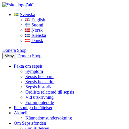
Svenska
English
Suomi
Norsk
Íslenska
Dansk
Donera
Shop
Donera
Shop
Meny
Fakta om sepsis
Symptom
Sepsis hos barn
Sepsis hos äldre
Sepsis historik
Ordlista relaterad till sepsis
Vid utskrivning
För amputerade
Personliga berättelser
Aktuellt
Kännedomsundersökning
Om Sepsisfonden
Om stiftelsen