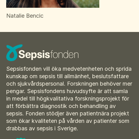
Suomi
För amputerade
Ansök om bidrag
Norsk
Natalie Bencic
Sepsisforum
Íslenska
Axel Lyons minnesstipendium
Dansk
Vår Integritetspolicy
Våra partners
Sepsisfonden vill öka medvetenheten och sprida
Vid begravning
kunskap om sepsis till allmänhet, beslutsfattare
och sjukvårdspersonal. Forskningen behöver mer
Testamente
pengar. Sepsisfondens huvudsyfte är att samla
in medel till högkvalitativa forskningsprojekt för
Beställ material
att förbättra diagnostik och behandling av
sepsis. Fonden stödjer även patientnära projekt
som ökar kvaliteten på vården av patienter som
drabbas av sepsis i Sverige.