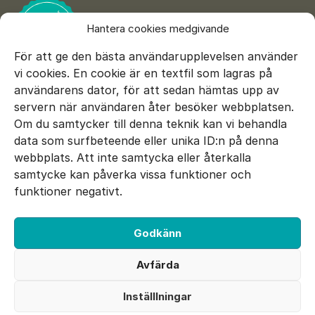
Hantera cookies medgivande
För att ge den bästa användarupplevelsen använder
vi cookies. En cookie är en textfil som lagras på
användarens dator, för att sedan hämtas upp av
servern när användaren åter besöker webbplatsen.
Om du samtycker till denna teknik kan vi behandla
data som surfbeteende eller unika ID:n på denna
E-mail:
info@sepsisfonden.se
webbplats. Att inte samtycka eller återkalla
DONERA
samtycke kan påverka vissa funktioner och
BG 900-5265
funktioner negativt.
Swish 900 5265
Godkänn
Facebook
Twitter
Instagram
Avfärda
Utvecklad av 040
Inställlningar
Cookie inställningar