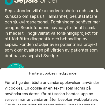
Suomi
För amputerade
Ansök om bidrag
Norsk
Sepsisfonden vill öka medvetenheten och sprida
kunskap om sepsis till allmänhet, beslutsfattare
Sepsisforum
Íslenska
och sjukvårdspersonal. Forskningen behöver mer
pengar. Sepsisfondens huvudsyfte är att samla
Axel Lyons minnesstipendium
Dansk
in medel till högkvalitativa forskningsprojekt för
Vår Integritetspolicy
att förbättra diagnostik och behandling av
sepsis. Fonden stödjer även patientnära projekt
Våra partners
som ökar kvaliteten på vården av patienter som
drabbas av sepsis i Sverige.
Vid begravning
Testamente
Hantera cookies medgivande
Beställ material
För att ge den bästa användarupplevelsen använder
vi cookies. En cookie är en textfil som lagras på
användarens dator, för att sedan hämtas upp av
servern när användaren åter besöker webbplatsen.