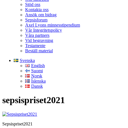
Stöd oss
Kontakta oss
Ansök om bidrag
Sepsisforum
Axel Lyons minnesstipendium
Vår Integritetspolicy
Våra partners
Vid begravning
Testamente
Beställ material
Svenska
English
Suomi
Norsk
Íslenska
Dansk
sepsispriset2021
Sepsispriset2021