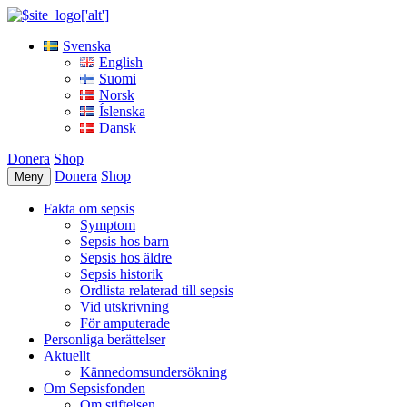
Svenska
English
Suomi
Norsk
Íslenska
Dansk
Donera
Shop
Donera
Shop
Meny
Fakta om sepsis
Symptom
Sepsis hos barn
Sepsis hos äldre
Sepsis historik
Ordlista relaterad till sepsis
Vid utskrivning
För amputerade
Personliga berättelser
Aktuellt
Kännedomsundersökning
Om Sepsisfonden
Om stiftelsen