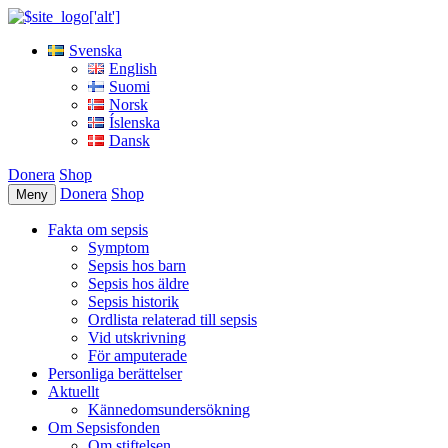
Svenska
English
Suomi
Norsk
Íslenska
Dansk
Donera
Shop
Donera
Shop
Meny
Fakta om sepsis
Symptom
Sepsis hos barn
Sepsis hos äldre
Sepsis historik
Ordlista relaterad till sepsis
Vid utskrivning
För amputerade
Personliga berättelser
Aktuellt
Kännedomsundersökning
Om Sepsisfonden
Om stiftelsen