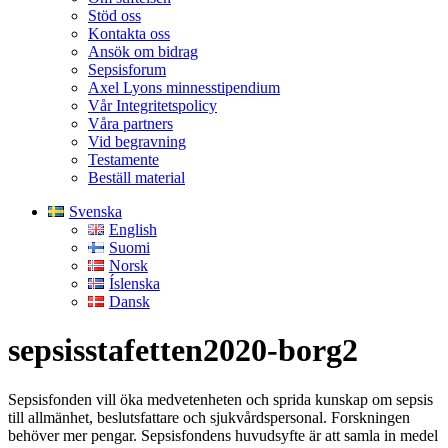
Stöd oss
Kontakta oss
Ansök om bidrag
Sepsisforum
Axel Lyons minnesstipendium
Vår Integritetspolicy
Våra partners
Vid begravning
Testamente
Beställ material
Svenska
English
Suomi
Norsk
Íslenska
Dansk
sepsisstafetten2020-borg2
Sepsisfonden vill öka medvetenheten och sprida kunskap om sepsis
till allmänhet, beslutsfattare och sjukvårdspersonal. Forskningen
behöver mer pengar. Sepsisfondens huvudsyfte är att samla in medel