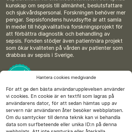
Suomi
kunskap om sepsis till allmänhet, beslutsfattare
För amputerade
Ansök om bidrag
Norsk
och sjukvårdspersonal. Forskningen behöver mer
pengar. Sepsisfondens huvudsyfte är att samla
Sepsisforum
Íslenska
in medel till högkvalitativa forskningsprojekt för
att förbättra diagnostik och behandling av
Axel Lyons minnesstipendium
Dansk
sepsis. Fonden stödjer även patientnära projekt
Vår Integritetspolicy
som ökar kvaliteten på vården av patienter som
drabbas av sepsis i Sverige.
Våra partners
Vid begravning
Hantera cookies medgivande
Testamente
För att ge den bästa användarupplevelsen använder
Beställ material
vi cookies. En cookie är en textfil som lagras på
användarens dator, för att sedan hämtas upp av
servern när användaren åter besöker webbplatsen.
Om du samtycker till denna teknik kan vi behandla
data som surfbeteende eller unika ID:n på denna
E-mail:
info@sepsisfonden.se
webbplats. Att inte samtycka eller återkalla