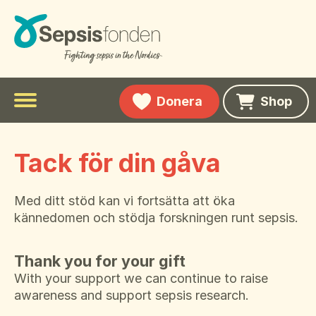
Donera
Shop
Meny
Fakta om sepsis
To
Tack för din gåva
su
Personliga berättelser
Symptom
m
Sepsis hos barn
Aktuellt
Med ditt stöd kan vi fortsätta att öka
To
kännedomen och stödja forskningen runt sepsis.
su
Sepsis hos äldre
Om Sepsisfonden
Kännedomsundersökning
m
To
Sepsis historik
su
Thank you for your gift
Om stiftelsen
Svenska
m
To
With your support we can continue to raise
Ordlista relaterad till sepsis
su
Stöd oss
English
awareness and support sepsis research.
m
Vid utskrivning
Kontakta oss