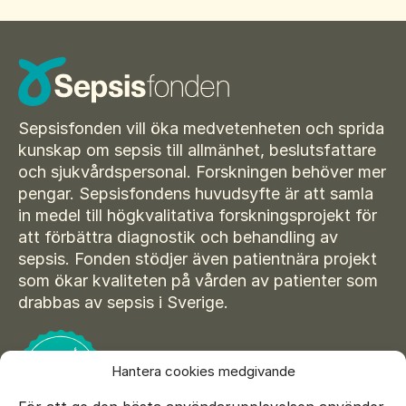
Suomi
För amputerade
Ansök om bidrag
Norsk
Sepsisforum
Íslenska
Axel Lyons minnesstipendium
Dansk
Sepsisfonden vill öka medvetenheten och sprida
Vår Integritetspolicy
kunskap om sepsis till allmänhet, beslutsfattare
och sjukvårdspersonal. Forskningen behöver mer
Våra partners
pengar. Sepsisfondens huvudsyfte är att samla
in medel till högkvalitativa forskningsprojekt för
Vid begravning
att förbättra diagnostik och behandling av
Testamente
sepsis. Fonden stödjer även patientnära projekt
som ökar kvaliteten på vården av patienter som
Beställ material
drabbas av sepsis i Sverige.
Hantera cookies medgivande