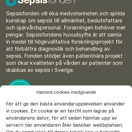
Suomi
För amputerade
Ansök om bidrag
Norsk
Sepsisfonden vill öka medvetenheten och sprida
kunskap om sepsis till allmänhet, beslutsfattare
Sepsisforum
Íslenska
och sjukvårdspersonal. Forskningen behöver mer
pengar. Sepsisfondens huvudsyfte är att samla
Axel Lyons minnesstipendium
Dansk
in medel till högkvalitativa forskningsprojekt för
Vår Integritetspolicy
att förbättra diagnostik och behandling av
sepsis. Fonden stödjer även patientnära projekt
Våra partners
som ökar kvaliteten på vården av patienter som
drabbas av sepsis i Sverige.
Vid begravning
Testamente
Hantera cookies medgivande
Beställ material
För att ge den bästa användarupplevelsen använder
vi cookies. En cookie är en textfil som lagras på
användarens dator, för att sedan hämtas upp av
servern när användaren åter besöker webbplatsen.