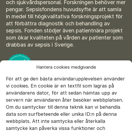
Suomi
och sjukvårdspersonal. Forskningen behöver mer
För amputerade
pengar. Sepsisfondens huvudsyfte är att samla
Ansök om bidrag
Norsk
in medel till högkvalitativa forskningsprojekt för
att förbättra diagnostik och behandling av
Sepsisforum
Íslenska
sepsis. Fonden stödjer även patientnära projekt
Axel Lyons minnesstipendium
Dansk
som ökar kvaliteten på vården av patienter som
drabbas av sepsis i Sverige.
Vår Integritetspolicy
Våra partners
Hantera cookies medgivande
Vid begravning
För att ge den bästa användarupplevelsen använder
Testamente
vi cookies. En cookie är en textfil som lagras på
användarens dator, för att sedan hämtas upp av
Beställ material
servern när användaren åter besöker webbplatsen.
Om du samtycker till denna teknik kan vi behandla
data som surfbeteende eller unika ID:n på denna
E-mail:
info@sepsisfonden.se
webbplats. Att inte samtycka eller återkalla
DONERA
samtycke kan påverka vissa funktioner och