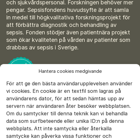
Suomi
och sjukvårdspersonal. Forskningen behöver mer
För amputerade
pengar. Sepsisfondens huvudsyfte är att samla
Ansök om bidrag
Norsk
in medel till högkvalitativa forskningsprojekt för
att förbättra diagnostik och behandling av
Sepsisforum
Íslenska
sepsis. Fonden stödjer även patientnära projekt
Axel Lyons minnesstipendium
Dansk
som ökar kvaliteten på vården av patienter som
drabbas av sepsis i Sverige.
Vår Integritetspolicy
Våra partners
Hantera cookies medgivande
Vid begravning
För att ge den bästa användarupplevelsen använder
Testamente
vi cookies. En cookie är en textfil som lagras på
användarens dator, för att sedan hämtas upp av
Beställ material
servern när användaren åter besöker webbplatsen.
Om du samtycker till denna teknik kan vi behandla
data som surfbeteende eller unika ID:n på denna
E-mail:
info@sepsisfonden.se
webbplats. Att inte samtycka eller återkalla
DONERA
samtycke kan påverka vissa funktioner och