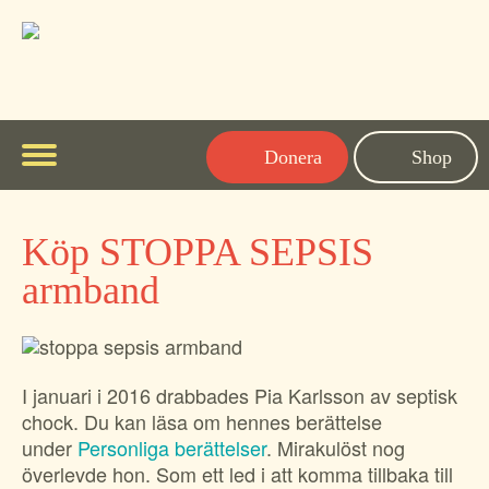
Donera
Shop
Meny
Fakta om sepsis
To
Köp STOPPA SEPSIS
su
Symptom
Personliga berättelser
me
armband
Sepsis hos barn
Aktuellt
To
Sepsis hos äldre
su
Kännedomsundersökning
Om Sepsisfonden
me
To
Sepsis historik
I januari i 2016 drabbades Pia Karlsson av septisk
su
Om stiftelsen
Svenska
me
chock. Du kan läsa om hennes berättelse
To
Ordlista relaterad till sepsis
su
Stöd oss
under
English
Personliga berättelser
. Mirakulöst nog
me
överlevde hon. Som ett led i att komma tillbaka till
Vid utskrivning
Kontakta oss