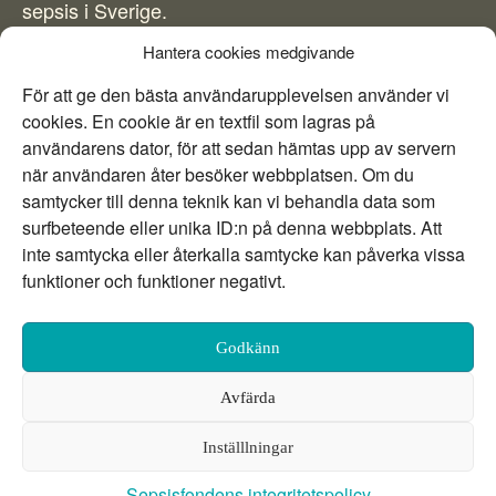
sepsis i Sverige.
Hantera cookies medgivande
För att ge den bästa användarupplevelsen använder vi
cookies. En cookie är en textfil som lagras på
användarens dator, för att sedan hämtas upp av servern
när användaren åter besöker webbplatsen. Om du
samtycker till denna teknik kan vi behandla data som
info@sepsisfonden.se
E-mail:
surfbeteende eller unika ID:n på denna webbplats. Att
DONERA
inte samtycka eller återkalla samtycke kan påverka vissa
BG 900-5265
funktioner och funktioner negativt.
Swish 900 5265
Facebook
Twitter
Instagram
Godkänn
Avfärda
Utvecklad av 040
Inställlningar
Cookie inställningar
Sepsisfondens integritetspolicy