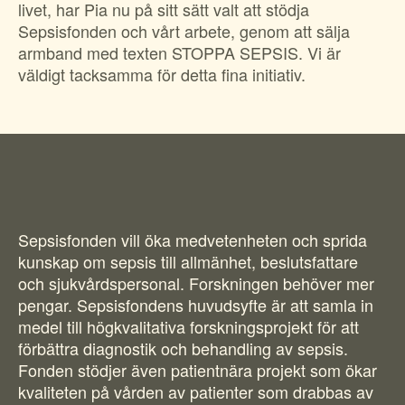
Suomi
livet, har Pia nu på sitt sätt valt att stödja
För amputerade
Sepsisfonden och vårt arbete, genom att sälja
Ansök om bidrag
Norsk
armband med texten STOPPA SEPSIS. Vi är
Sepsisforum
väldigt tacksamma för detta fina initiativ.
Íslenska
Axel Lyons minnesstipendium
Dansk
Vår Integritetspolicy
Våra partners
Vid begravning
Sepsisfonden vill öka medvetenheten och sprida
Testamente
kunskap om sepsis till allmänhet, beslutsfattare
och sjukvårdspersonal. Forskningen behöver mer
Beställ material
pengar. Sepsisfondens huvudsyfte är att samla in
medel till högkvalitativa forskningsprojekt för att
förbättra diagnostik och behandling av sepsis.
Fonden stödjer även patientnära projekt som ökar
kvaliteten på vården av patienter som drabbas av