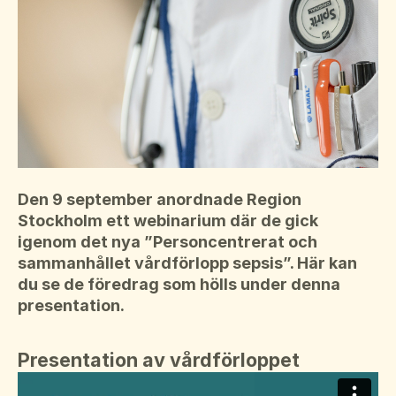
Suomi
För amputerade
Ansök om bidrag
Norsk
Sepsisforum
Íslenska
Axel Lyons minnesstipendium
Dansk
Vår Integritetspolicy
Våra partners
Den 9 september anordnade Region
Vid begravning
Stockholm ett webinarium där de gick
igenom det nya ”Personcentrerat och
Testamente
sammanhållet vårdförlopp sepsis”. Här kan
Beställ material
du se de föredrag som hölls under denna
presentation.
Presentation av vårdförloppet