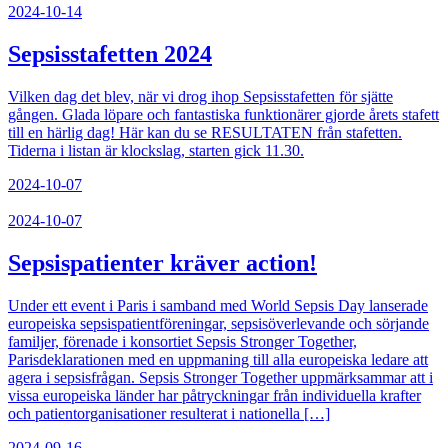
2024-10-14
Sepsisstafetten 2024
Vilken dag det blev, när vi drog ihop Sepsisstafetten för sjätte
gången. Glada löpare och fantastiska funktionärer gjorde årets stafett
till en härlig dag! Här kan du se RESULTATEN från stafetten.
Tiderna i listan är klockslag, starten gick 11.30.
2024-10-07
2024-10-07
Sepsispatienter kräver action!
Under ett event i Paris i samband med World Sepsis Day lanserade
europeiska sepsispatientföreningar, sepsisöverlevande och sörjande
familjer, förenade i konsortiet Sepsis Stronger Together,
Parisdeklarationen med en uppmaning till alla europeiska ledare att
agera i sepsisfrågan. Sepsis Stronger Together uppmärksammar att i
vissa europeiska länder har påtryckningar från individuella krafter
och patientorganisationer resulterat i nationella […]
2024-09-16