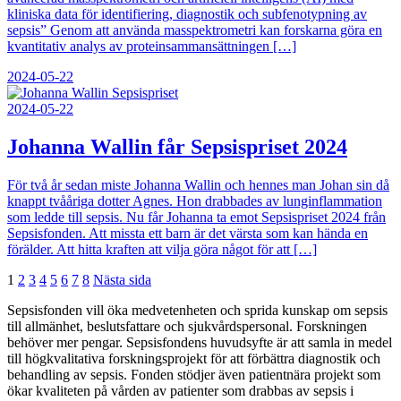
kliniska data för identifiering, diagnostik och subfenotypning av
sepsis” Genom att använda masspektrometri kan forskarna göra en
kvantitativ analys av proteinsammansättningen […]
2024-05-22
2024-05-22
Johanna Wallin får Sepsispriset 2024
För två år sedan miste Johanna Wallin och hennes man Johan sin då
knappt tvååriga dotter Agnes. Hon drabbades av lunginflammation
som ledde till sepsis. Nu får Johanna ta emot Sepsispriset 2024 från
Sepsisfonden. Att missta ett barn är det värsta som kan hända en
förälder. Att hitta kraften att vilja göra något för att […]
1
2
3
4
5
6
7
8
Nästa sida
Sepsisfonden vill öka medvetenheten och sprida kunskap om sepsis
till allmänhet, beslutsfattare och sjukvårdspersonal. Forskningen
behöver mer pengar. Sepsisfondens huvudsyfte är att samla in medel
till högkvalitativa forskningsprojekt för att förbättra diagnostik och
behandling av sepsis. Fonden stödjer även patientnära projekt som
ökar kvaliteten på vården av patienter som drabbas av sepsis i