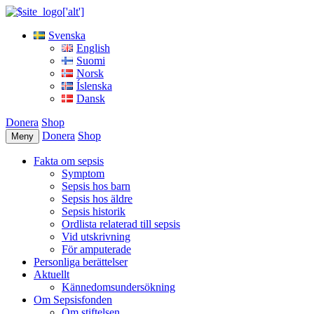
Svenska
English
Suomi
Norsk
Íslenska
Dansk
Donera
Shop
Donera
Shop
Meny
Fakta om sepsis
Symptom
Sepsis hos barn
Sepsis hos äldre
Sepsis historik
Ordlista relaterad till sepsis
Vid utskrivning
För amputerade
Personliga berättelser
Aktuellt
Kännedomsundersökning
Om Sepsisfonden
Om stiftelsen