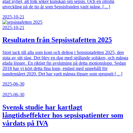
glad nyhet, att folk söker kunskap om sepsis. Och en otrolig
utveckling på de tio år som Sepsisfonden varit igång. […]
2025-10-21
2025-10-21
Resultaten från Sepsisstafetten 2025
Stort tack till alla som kom och deltog i Sepsisstafetten 2025, den
sista av sitt slag. Det blev en dag med strålande solsken, och många
glada löpare. En riktigt fin avslutning på detta motionslopp. Sedan
2018 har vi kört detta fina lopp, endast med uppehåll för
pandemiåret 2020. Det har varit många löpare som sprungit […]
2025-06-30
2025-06-30
Svensk studie har kartlagt
långtidseffekter hos sepsispatienter som
vårdats på IVA