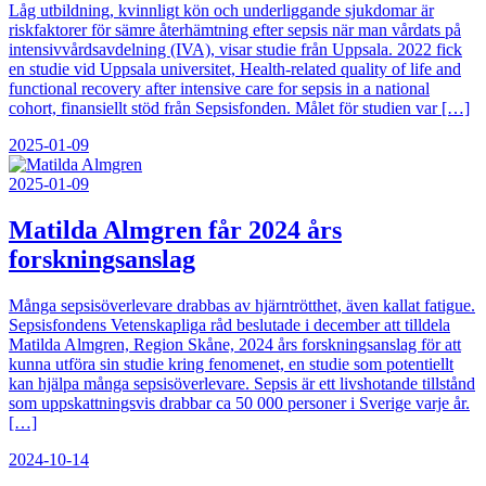
Låg utbildning, kvinnligt kön och underliggande sjukdomar är
riskfaktorer för sämre återhämtning efter sepsis när man vårdats på
intensivvårdsavdelning (IVA), visar studie från Uppsala. 2022 fick
en studie vid Uppsala universitet, Health-related quality of life and
functional recovery after intensive care for sepsis in a national
cohort, finansiellt stöd från Sepsisfonden. Målet för studien var […]
2025-01-09
2025-01-09
Matilda Almgren får 2024 års
forskningsanslag
Många sepsisöverlevare drabbas av hjärntrötthet, även kallat fatigue.
Sepsisfondens Vetenskapliga råd beslutade i december att tilldela
Matilda Almgren, Region Skåne, 2024 års forskningsanslag för att
kunna utföra sin studie kring fenomenet, en studie som potentiellt
kan hjälpa många sepsisöverlevare. Sepsis är ett livshotande tillstånd
som uppskattningsvis drabbar ca 50 000 personer i Sverige varje år.
[…]
2024-10-14