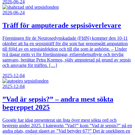
2026-06-24
2026-06-24
Träff för amputerade sepsisöverlevare
Föreningen för de Neurosedynskadade (FfdN) kommer den 10-11
oktober att ha en sepsisträff för dig som har genomgått amputation
till följd av en sepsisinfektion och till dig som är anhörig. – Under
två dagar möts vi för föreläsningar, erfarenhetsutbyte och trevlig
samvaro, berättar Petra Kormos, själv amputerad på grund av sepsis
och ansvarig för träffen. […]
2025-12-04
2025-12-04
”Vad är sepsis?” – andra mest sökta
begreppet 2025
Google har idag presenterat sin lista över mest sökta ord och
begrepp under 2025. I kategorin ”Vad?” kom ”Vad är sepsis?” på en
andra plats, endast slaget av ”Vad betyder 67?” Det är onekligen en