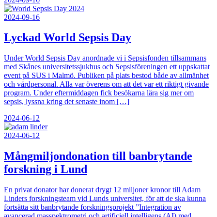
2024-09-16
Lyckad World Sepsis Day
Under World Sepsis Day anordnade vi i Sepsisfonden tillsammans
med Skånes universitetssjukhus och Sepsisföreningen ett uppskattat
event på SUS i Malmö. Publiken på plats bestod både av allmänhet
och vårdpersonal. Alla var överens om att det var ett riktigt givande
program. Under eftermiddagen fick besökarna lära sig mer om
sepsis, lyssna kring det senaste inom […]
2024-06-12
2024-06-12
Mångmiljondonation till banbrytande
forskning i Lund
En privat donator har donerat drygt 12 miljoner kronor till Adam
Linders forskningsteam vid Lunds universitet, för att de ska kunna
fortsätta sitt banbrytande forskningsprojekt ”Integration av
avancerad masspektrometri och artificiell intelligens (AI) med