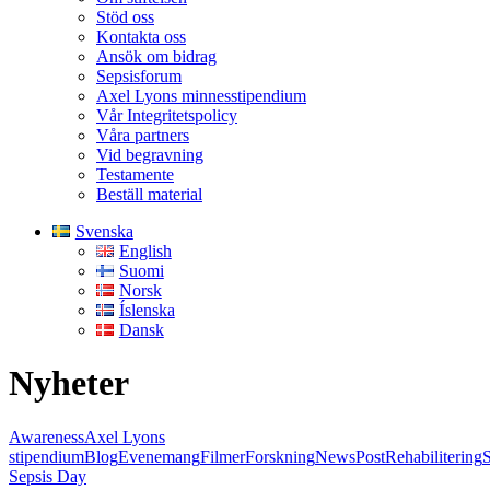
Stöd oss
Kontakta oss
Ansök om bidrag
Sepsisforum
Axel Lyons minnesstipendium
Vår Integritetspolicy
Våra partners
Vid begravning
Testamente
Beställ material
Svenska
English
Suomi
Norsk
Íslenska
Dansk
Nyheter
Awareness
Axel Lyons
stipendium
Blog
Evenemang
Filmer
Forskning
News
Post
Rehabilitering
Sepsis Day